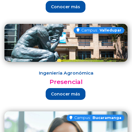
Conocer más
Campus:
Valledupar
Ingeniería Agronómica
Presencial
Conocer más
Campus:
Bucaramanga