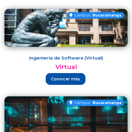
Campus:
Bucaramanga
Ingeniería de Software (Virtual)
Virtual
Conocer más
Campus:
Bucaramanga