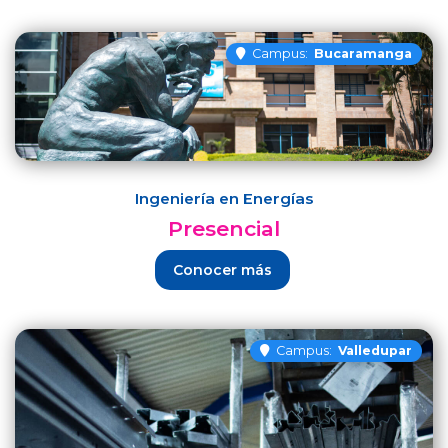
Campus:
Bucaramanga
Ingeniería en Energías
Presencial
Conocer más
Campus:
Valledupar