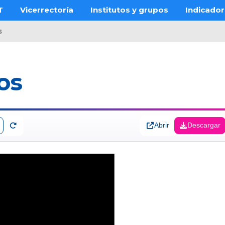
T
Vicerrectoría
Institutos y grupos
Indicado
s
os