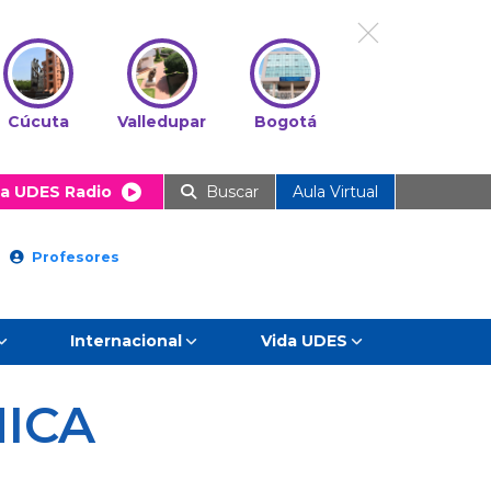
Cúcuta
Valledupar
Bogotá
a UDES Radio
Buscar
Aula Virtual
Profesores
Internacional
Vida UDES
ICA