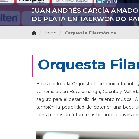
JUAN ANDRÉS GARCÍA AMADO,
UDES LIDERÓ LA REUNIÓN DE 
VACACIONES RECREATIVAS UD
GESTIÓN DEL ESTRÉS Y AUTO
TALENTOS ARTÍSTICOS UDES 
DE PLATA EN TAEKWONDO PAR
DEL NODO ORIENTE DE ASCU
DEL ARTE, LA CIENCIA Y EL D
RESIDENTES DE MEDICINA FAM
BIENESTAR INSTITUCIONAL
Inicio
Orquesta Filarmónica
Orquesta Fil
Bienvenido a la Orquesta Filarmónica Infantil
vulnerables en Bucaramanga, Cúcuta y Valledupa
seguro para el desarrollo del talento musical.
también la posibilidad de obtener una beca u
construimos un futuro más brillante a través de