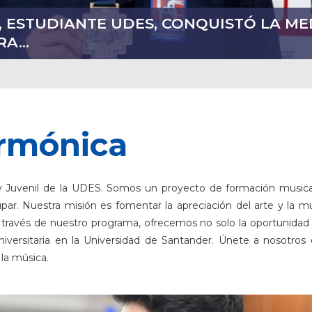
 ESTUDIANTE UDES, CONQUISTÓ LA M
DIRECTORES DE BIENESTAR INSTITUCI
ES PROMOVIERON EL APRENDIZAJE A T
CUIDADO CENTRARON JORNADA DIRIGID
DESTACARON EN LA MUESTRA CULTURAL
A...
N
EPORTE
ILIAR
armónica
 y Juvenil de la UDES. Somos un proyecto de formación musica
r. Nuestra misión es fomentar la apreciación del arte y la músic
 A través de nuestro programa, ofrecemos no solo la oportunida
niversitaria en la Universidad de Santander. Únete a nosotros
 la música.