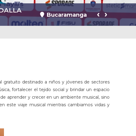
EDALLA
ONAL
RAVÉS
A A
 DE
‹
›
Bucaramanga
Bucaramanga
Bucaramanga
Bucaramanga
Bucaramanga
l gratuito destinado a niños y jóvenes de sectores
a, fortalecer el tejido social y brindar un espacio
d de aprender y crecer en un ambiente musical, sino
 en este viaje musical mientras cambiamos vidas y