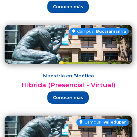
Conocer más
Campus:
Bucaramanga
Maestría en Bioética
Híbrida (Presencial - Virtual)
Conocer más
Campus:
Valledupar