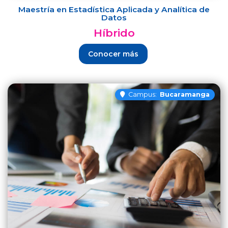
Maestría en Estadística Aplicada y Analítica de
Datos
Híbrido
Conocer más
Campus:
Bucaramanga