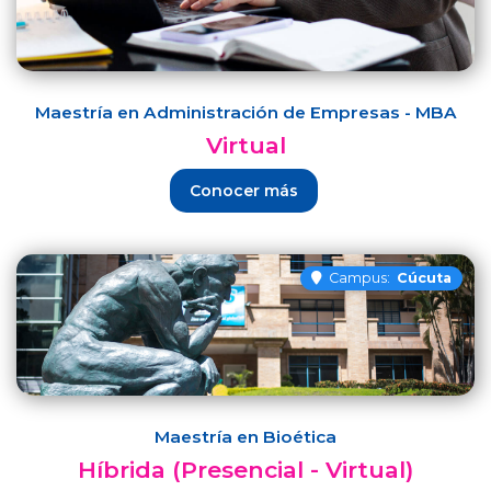
Maestría en Administración de Empresas - MBA
Virtual
Conocer más
Campus:
Cúcuta
Maestría en Bioética
Híbrida (Presencial - Virtual)