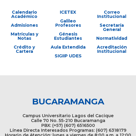
Calendario
ICETEX
Correo
Académico
Institucional
Galileo
Admisiones
Profesores
Secretaría
General
Matrículas y
Génesis
Notas
Estudiantes
Normatividad
Crédito y
Aula Extendida
Acreditación
Cartera
Institucional
SIGIIP UDES
BUCARAMANGA
Campus Universitario Lagos del Cacique
Calle 70 No. 55-210 Bucaramanga
PBX: (+57) (607) 6516500
Línea Directa Interesados Programas: (607) 6318179
Horario de Atención: lunes a viernes de 8:00 a.m. a 12:00