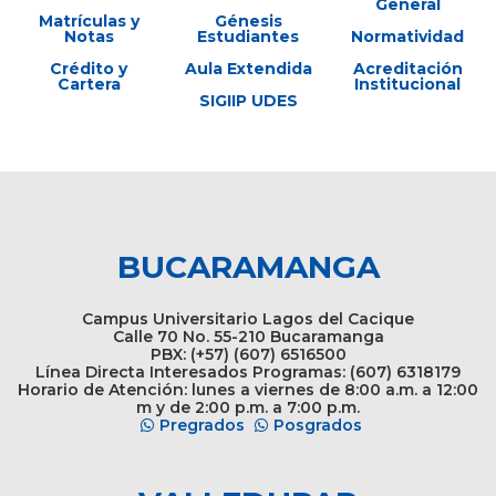
General
Matrículas y
Génesis
Notas
Estudiantes
Normatividad
Crédito y
Aula Extendida
Acreditación
Cartera
Institucional
SIGIIP UDES
BUCARAMANGA
Campus Universitario Lagos del Cacique
Calle 70 No. 55-210 Bucaramanga
PBX: (+57) (607) 6516500
Línea Directa Interesados Programas: (607) 6318179
Horario de Atención: lunes a viernes de 8:00 a.m. a 12:00
m y de 2:00 p.m. a 7:00 p.m.
Pregrados
Posgrados