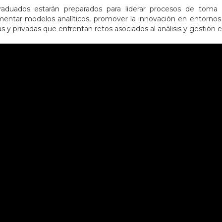
raduados estarán preparados para liderar procesos de toma 
entar modelos analíticos, promover la innovación en entornos o
as y privadas que enfrentan retos asociados al análisis y gestión 