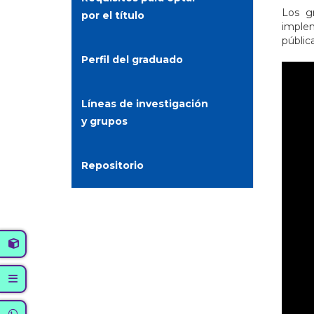
Los g
por el título
implem
públic
Perfil del graduado
Líneas de investigación
y grupos
Repositorio