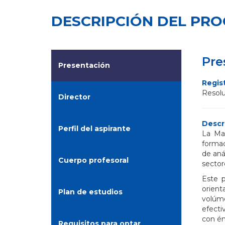
DESCRIPCIÓN DEL PR
Pre
Presentación
Regist
Resolu
Director
Descr
Perfil del aspirante
La Mae
formac
de aná
Cuerpo profesoral
sector
Este p
orient
Plan de estudios
volúme
efecti
con én
Requisitos para optar