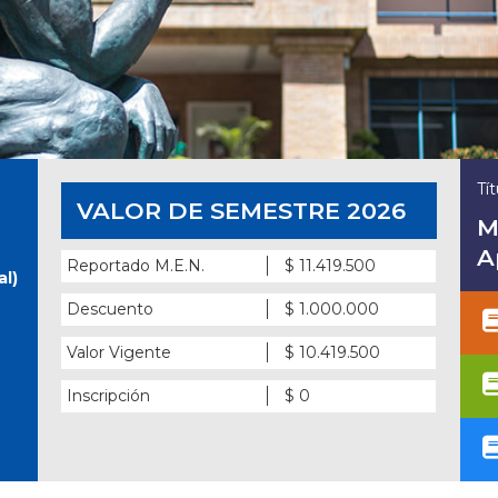
Tí
VALOR DE SEMESTRE 2026
M
A
Reportado M.E.N.
$ 11.419.500
al)
Descuento
$ 1.000.000
Valor Vigente
$ 10.419.500
Inscripción
$ 0