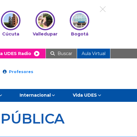
Cúcuta
Valledupar
Bogotá
a UDES Radio
Buscar
Aula Virtual
Profesores
Internacional
Vida UDES
D
PÚBLICA