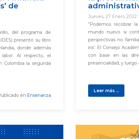
s’ de
administrati
Jueves, 27 Enero 2022 
“Podemos recobrar la
mundo nuevo si con
illo, del programa de
perspectivas no familia
UDES) presentó su libro
iris’. El Consejo Acadé
inlandia, donde además
con base en las dire
labor. Al respecto, el
presencialidad, y luego d
en Colombia la segunda
Leer más ...
ublicado en
Ensenanza