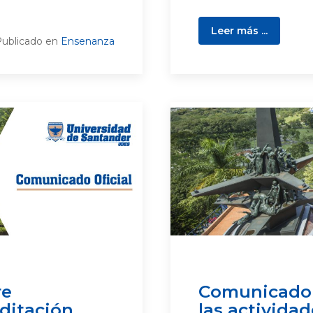
Leer más ...
ublicado en
Ensenanza
re
Comunicado o
ditación
las activida