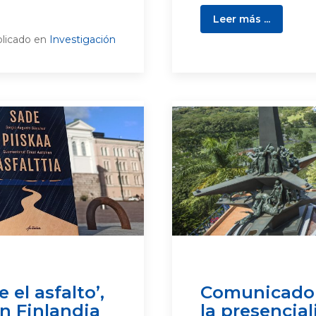
Leer más ...
licado en
Investigación
 el asfalto’,
Comunicado o
n Finlandia
la presencia