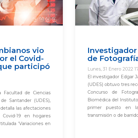
mbianos vio
Investigado
r el Covid-
de Fotografí
que participó
Lunes, 31 Enero 2022 17
El investigador Edgar J
(UDES) obtuvo tres rec
Concurso de Fotograf
a Facultad de Ciencias
Biomédica del Instituto
 de Santander (UDES),
primer puesto en la
detalla las afectaciones
transmisión o de barrido’
e Covid-19 en hogares
titulada ‘Variaciones en