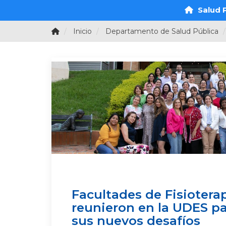
Salud P
Inicio
Departamento de Salud Pública
Facultades de Fisiotera
reunieron en la UDES pa
sus nuevos desafíos