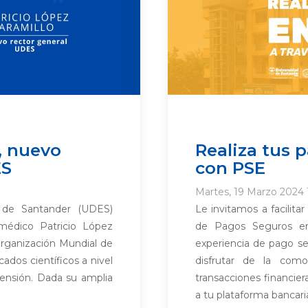
, nuevo
Realiza tus 
ES
con PSE
Martes, 19 Marzo 2024 
 de Santander (UDES)
Le invitamos a facilita
médico Patricio López
de Pagos Seguros en
 Organización Mundial de
experiencia de pago se
dos científicos a nivel
disfrutar de la com
rtensión. Dada su amplia
transacciones financier
a tu plataforma bancaria: