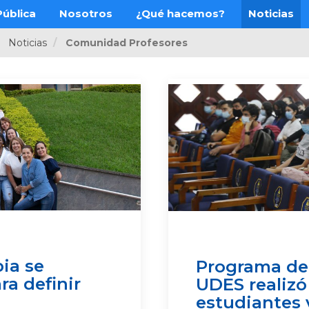
ública
Nosotros
¿Qué hacemos?
Noticias
Noticias
Comunidad Profesores
pia se
Programa de 
ra definir
UDES realizó
estudiantes 