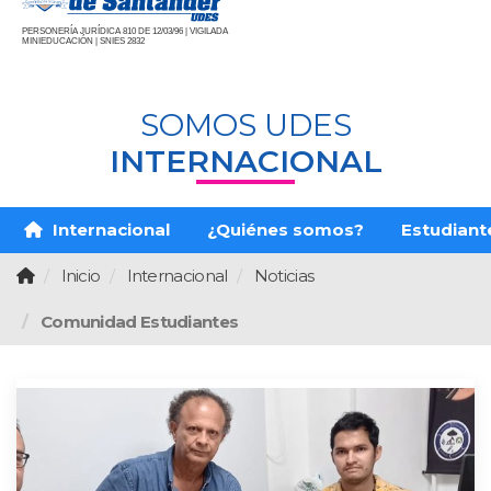
PERSONERÍA JURÍDICA 810 DE 12/03/96 | VIGILADA
MINIEDUCACIÓN | SNIES 2832
SOMOS UDES
INTERNACIONAL
Internacional
¿Quiénes somos?
Estudiante
Inicio
Internacional
Noticias
Comunidad Estudiantes