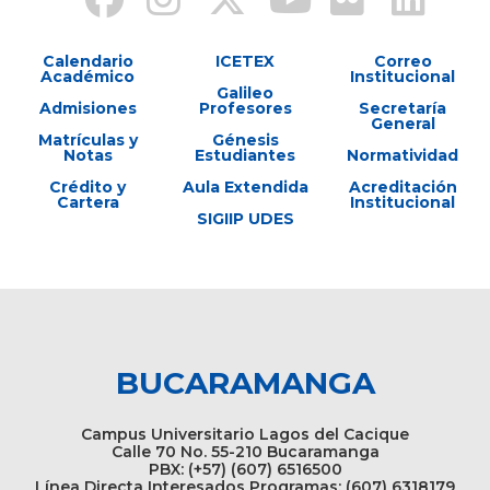
Calendario
ICETEX
Correo
Académico
Institucional
Galileo
Admisiones
Profesores
Secretaría
General
Matrículas y
Génesis
Notas
Estudiantes
Normatividad
Crédito y
Aula Extendida
Acreditación
Cartera
Institucional
SIGIIP UDES
BUCARAMANGA
Campus Universitario Lagos del Cacique
Calle 70 No. 55-210 Bucaramanga
PBX: (+57) (607) 6516500
Línea Directa Interesados Programas: (607) 6318179