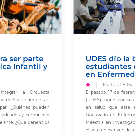
ra ser parte
UDES dio la 
ca Infantil y
estudiantes 
en Enfermed
Martes, 08 Mar
 integrar la Orquesta
El pasado 17 de febrero
idad de Santander en sus
(UDES) expresaron sus 
par. ¿Quiénes pueden
en salud que este s
, graduados y comunidad
Doctorado en Enfermed
elante. ¿Qué beneficios
Maestría en Investiga
el acto de bienvenida a 