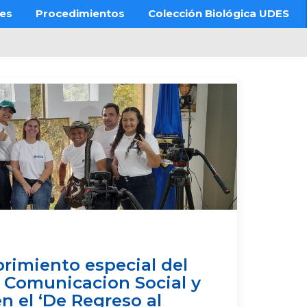
res
Procedimientos
Colección Biológica UDES
brimiento especial del
 Comunicacion Social y
n el ‘De Regreso al