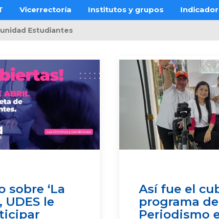
T
Vicerrectoría
Institutos y grupos
Indicado
unidad Estudiantes
o sobre ‘La
Así fue el cu
 UDES le
programa de
icipar
Periodismo e