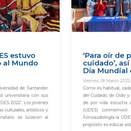
DES estuvo
‘Para oír de
o al Mundo
cuidado’, as
Día Mundial 
Viernes, 18 Marzo 2022 
niversidad de Santander
Como es habitual, cada
 universitaria con sus
del Cuidado de Oído y A
DES 2022’. Los jóvenes
de por vida escucha c
culturales, artísticos y
(UDES) conmemoró e
sitario se lucieron al
Fonoaudiología la UDE
propósito es educar sobr