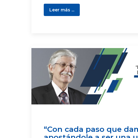
Leer más ...
“Con cada paso que da
apostándole a ser una 