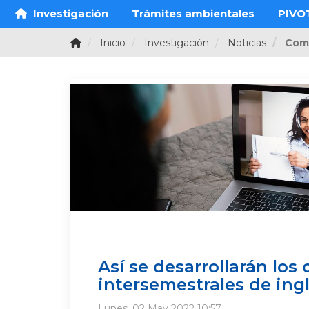
Investigación
Trámites ambientales
PIVO
Inicio
Investigación
Noticias
Com
Así se desarrollarán los 
intersemestrales de ing
Lunes, 02 May 2022 10:57