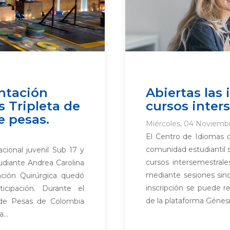
ntación
Abiertas las 
s Tripleta de
cursos inter
e pesas.
Miércoles, 04 Noviemb
El Centro de Idiomas d
comunidad estudiantil so
cional juvenil Sub 17 y
cursos intersemestrale
diante Andrea Carolina
mediante sesiones sinc
ción Quirúrgica quedó
inscripción se puede r
cipación. Durante el
de la plataforma Génesis
 de Pesas de Colombia
...