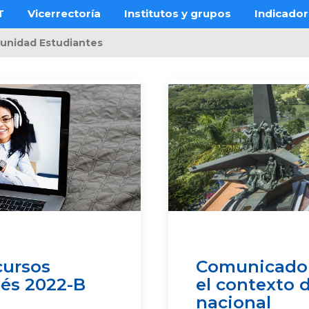
T
Vicerrectoría
Institutos y grupos
Indicado
unidad Estudiantes
cursos
Comunicado a
lés 2022-B
el contexto 
nacional