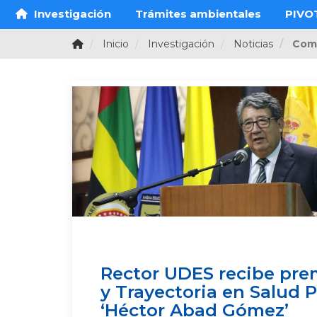
Investigación
Trámites ambientales
PIVO
Inicio
Investigación
Noticias
Com
Rector UDES recibe prem
y Trayectoria en Salud 
‘Héctor Abad Gómez’