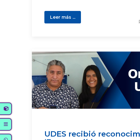
Leer más ...
UDES recibió reconoci