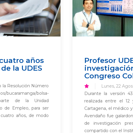
 cuatro años
Profesor UD
 de la UDES
investigación
Congreso Co
o la Resolución Número
Lunes, 22 Agos
dos/bucaramanga/bolsa-
Durante la versión 4
r parte de la Unidad
realizada entre el 1
ico de Empleo, para ser
Cartagena, el médico y 
e cuatro años, de modo
Avendaño fue galardona
de investigación pr
compartido con el Instit