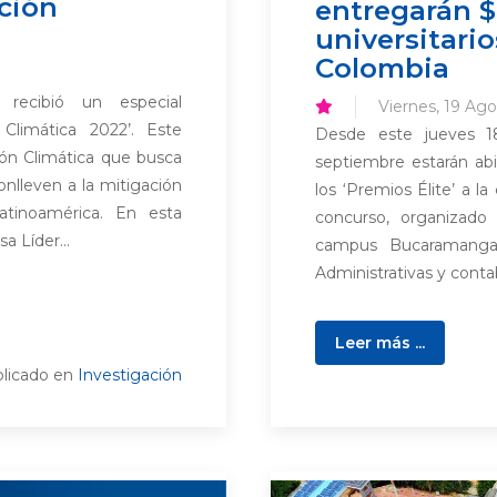
cción
entregarán $
universitari
Colombia
recibió un especial
Viernes, 19 Ago
Climática 2022’. Este
Desde este jueves 1
ión Climática que busca
septiembre estarán abie
nlleven a la mitigación
los ‘Premios Élite’ a l
atinoamérica. En esta
concurso, organizado
 Líder...
campus Bucaramanga 
Administrativas y contab
Leer más ...
licado en
Investigación