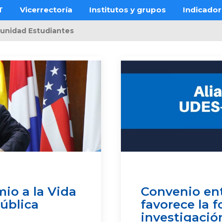
T
Vicerrectoría
Institutos y grupos
Indicado
unidad Estudiantes
io a la Vida
Convenio ent
Pública
favorece la 
investigació