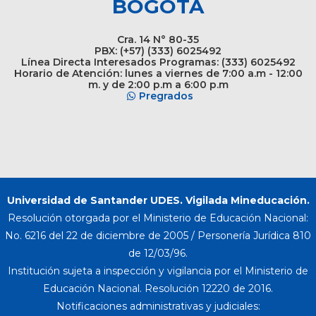
BOGOTÁ
Cra. 14 N° 80-35
PBX: (+57) (333) 6025492
Línea Directa Interesados Programas: (333) 6025492
Horario de Atención: lunes a viernes de 7:00 a.m - 12:00
m. y de 2:00 p.m a 6:00 p.m
Pregrados
Universidad de Santander UDES. Vigilada Mineducación.
Resolución otorgada por el Ministerio de Educación Nacional:
No. 6216 del 22 de diciembre de 2005 / Personería Jurídica 810
de 12/03/96.
Institución sujeta a inspección y vigilancia por el Ministerio de
Educación Nacional. Resolución 12220 de 2016.
Notificaciones administrativas y judiciales: