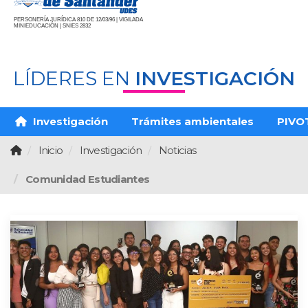
PERSONERÍA JURÍDICA 810 DE 12/03/96 | VIGILADA
MINIEDUCACIÓN | SNIES 2832
LÍDERES EN
INVESTIGACIÓN
Investigación
Trámites ambientales
PIVO
Inicio
Investigación
Noticias
Comunidad Estudiantes