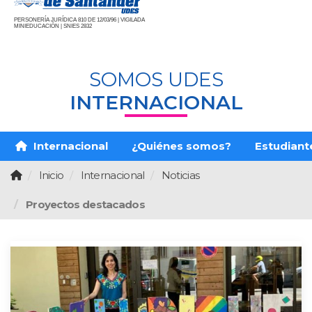
PERSONERÍA JURÍDICA 810 DE 12/03/96 | VIGILADA
MINIEDUCACIÓN | SNIES 2832
SOMOS UDES
INTERNACIONAL
Internacional
¿Quiénes somos?
Estudiante
Inicio
Internacional
Noticias
Proyectos destacados