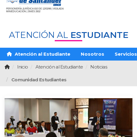
PERSONERÍA JURÍDICA 810 DE 12/03/96 | VIGILADA
MINIEDUCACIÓN | SNIES 2832
ATENCIÓN AL
ESTUDIANTE
Atención al Estudiante
Nosotros
Servicios
Inicio
Atención al Estudiante
Noticias
Comunidad Estudiantes