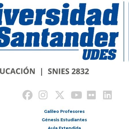
Galileo Profesores
Génesis Estudiantes
Aula Extendida