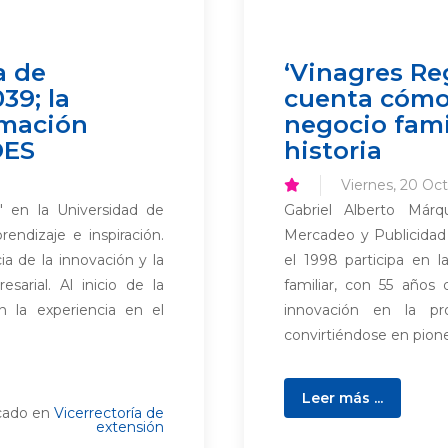
a de
‘Vinagres Re
9; la
cuenta cómo
rmación
negocio fami
DES
historia
Viernes, 20 Oc
' en la Universidad de
Gabriel Alberto Már
ndizaje e inspiración.
Mercadeo y Publicidad
ia de la innovación y la
el 1998 participa en 
arial. Al inicio de la
familiar, con 55 años 
 la experiencia en el
innovación en la pr
convirtiéndose en pione
Leer más ...
cado en
Vicerrectoría de
extensión