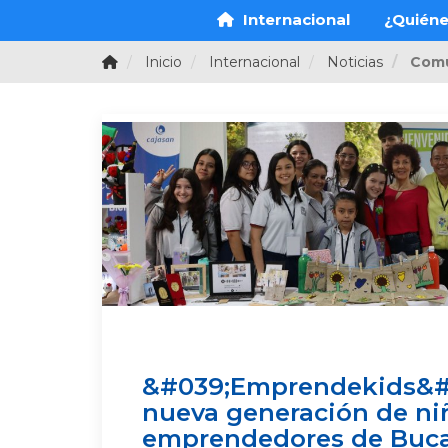
Internacional
¿Quién
Inicio
Internacional
Noticias
Comu
&#039;Emprendekids&#0
nueva generación de ni
emprendedores de Buc