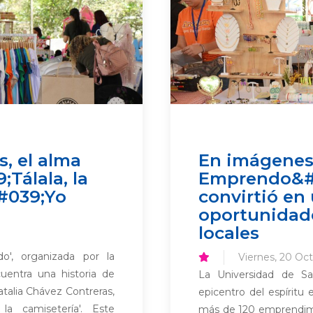
s, el alma
En imágenes
;Tálala, la
Emprendo&#0
#039;Yo
convirtió en
oportunidad
locales
o', organizada por la
Viernes, 20 Oct
uentra una historia de
La Universidad de S
atalia Chávez Contreras,
epicentro del espírit
la camisetería'. Este
más de 120 emprendimi