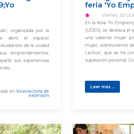
9;Yo
feria ‘Yo Em
Viernes, 20 Oc
En la feria ‘Yo Emprend
(UDES), se destaca el e
do’, organizada por la
una valiente mujer pr
se abrió el espacio
mujer, sobreviviente d
estudiantes de la ciudad
Lacitos’, que se ha co
sus emprendimientos.
superación personal. Con
partir sus experiencias
ollo...
Leer más ...
cado en
Vicerrectoría de
extensión