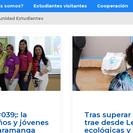
es somos?
Estudiantes visitantes
Cooperación
nidad Estudiantes
39;: la
Tras superar 
ños y jóvenes
trae desde L
aramanga
ecológicas y