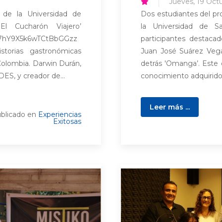
Jueves, 19 Oct
 de la Universidad de
Dos estudiantes del p
El Cucharón Viajero’
la Universidad de S
y7hY9X5k6wTCtBbGGzz
participantes destaca
torias gastronómicas
Juan José Suárez Vega
 Colombia. Darwin Durán,
detrás 'Omanga’. Este 
ES, y creador de...
conocimiento adquirido 
Leer más ...
blicado en
Experiencias
Exitosas