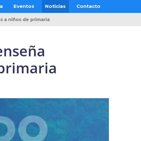
ra
Eventos
Noticias
Contacto
 a niños de primaria
enseña
primaria