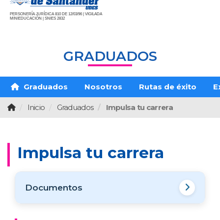
PERSONERÍA JURÍDICA 810 DE 12/03/96 | VIGILADA
MINIEDUCACIÓN | SNIES 2832
GRADUADOS
Graduados
Nosotros
Rutas de éxito
E
Inicio
Graduados
Impulsa tu carrera
Impulsa tu carrera
Documentos