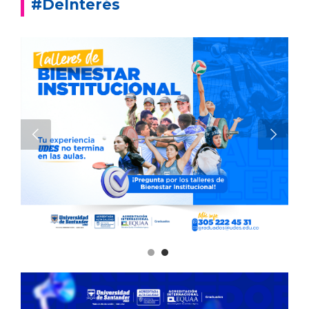
#DeInterés