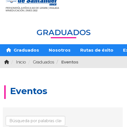
PERSONERÍA JURÍDICA 810 DE 12/03/96 | VIGILADA
MINIEDUCACIÓN | SNIES 2832
GRADUADOS
Graduados
Nosotros
Rutas de éxito
E
Inicio
Graduados
Eventos
Eventos