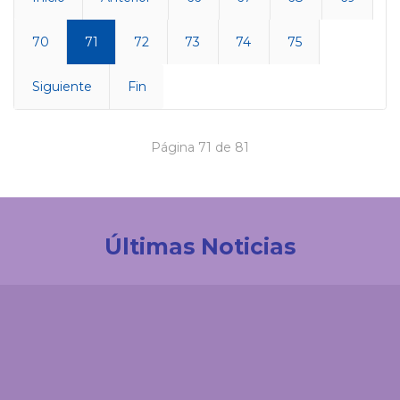
70
71
72
73
74
75
Siguiente
Fin
Página 71 de 81
Últimas Noticias
Investigación
La UDES impulsa la innovación tecnológica en
Colombia. Participación destacada en la creación
de la Red de Ciencia de Datos e IA de ACOFI
Comunicaciones