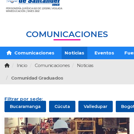
PERSONERÍA JURÍDICA 810 DE 12/03/96 | VIGILADA
MINIEDUCACIÓN | SNIES 2832
COMUNICACIONES
Comunicaciones
Noticias
Eventos
Fue
Inicio
Comunicaciones
Noticias
Comunidad Graduados
Filtrar por sede:
Bucaramanga
Cúcuta
Valledupar
Bogo