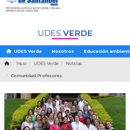
PERSONERÍA JURÍDICA 810 DE 12/03/96 | VIGILADA
MINIEDUCACIÓN | SNIES 2832
UDES
VERDE
UDES Verde
Nosotros
Educación ambient
Inicio
UDES Verde
Noticias
Comunidad Profesores