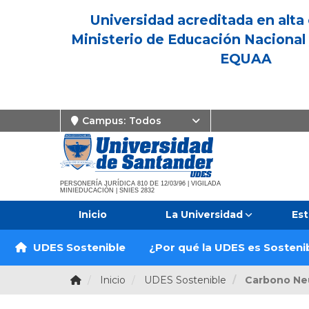
Universidad acreditada en alta 
Ministerio de Educación Nacional 
EQUAA
Campus:
Todos
PERSONERÍA JURÍDICA 810 DE 12/03/96 | VIGILADA
MINIEDUCACIÓN | SNIES 2832
Inicio
La Universidad
Est
UDES Sostenible
¿Por qué la UDES es Sosteni
Inicio
UDES Sostenible
Carbono Ne