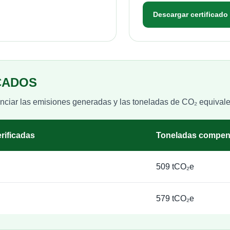
Descargar certificado
CADOS
denciar las emisiones generadas y las toneladas de CO₂ equiva
rificadas
Toneladas compe
509 tCO₂e
579 tCO₂e