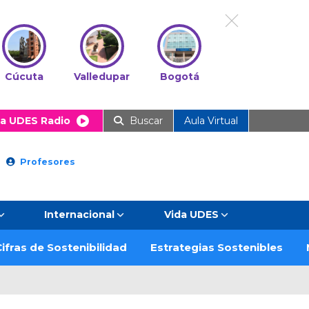
Cúcuta
Valledupar
Bogotá
a UDES Radio
Buscar
Aula Virtual
Profesores
Internacional
Vida UDES
ifras de Sostenibilidad
Estrategias Sostenibles