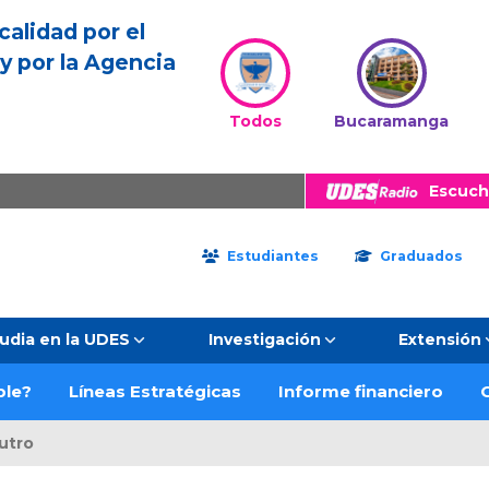
calidad por el
y por la Agencia
Todos
Bucaramanga
Escuch
Estudiantes
Graduados
udia en la UDES
Investigación
Extensión
ble?
Líneas Estratégicas
Informe financiero
C
utro