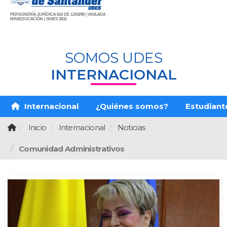
PERSONERÍA JURÍDICA 810 DE 12/03/96 | VIGILADA
MINIEDUCACIÓN | SNIES 2832
SOMOS UDES
INTERNACIONAL
Internacional
¿Quiénes somos?
Estudiante
Inicio
Internacional
Noticias
Comunidad Administrativos