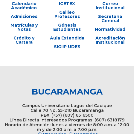
Calendario
ICETEX
Correo
Académico
Institucional
Galileo
Admisiones
Profesores
Secretaría
General
Matrículas y
Génesis
Notas
Estudiantes
Normatividad
Crédito y
Aula Extendida
Acreditación
Cartera
Institucional
SIGIIP UDES
BUCARAMANGA
Campus Universitario Lagos del Cacique
Calle 70 No. 55-210 Bucaramanga
PBX: (+57) (607) 6516500
Línea Directa Interesados Programas: (607) 6318179
Horario de Atención: lunes a viernes de 8:00 a.m. a 12:00
m y de 2:00 p.m. a 7:00 p.m.