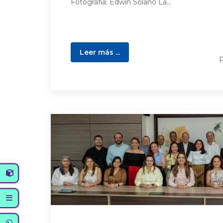
Fotografía: Edwin Solano La...
Leer más ...
P