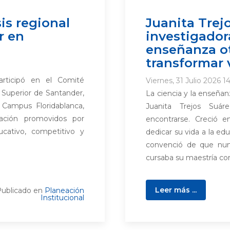
is regional
Juanita Trejo
r en
investigador
enseñanza o
transformar 
rticipó en el Comité
Viernes, 31 Julio 2026 14
 Superior de Santander,
La ciencia y la enseñan
 Campus Floridablanca,
Juanita Trejos Suár
ación promovidos por
encontrarse. Creció e
ucativo, competitivo y
dedicar su vida a la ed
convenció de que nunc
cursaba su maestría co
Leer más ...
ublicado en
Planeación
Institucional