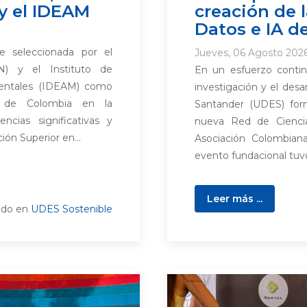
y el IDEAM
creación de 
Datos e IA d
e seleccionada por el
Jueves, 06 Agosto 2026
N) y el Instituto de
En un esfuerzo continu
ientales (IDEAM) como
investigación y el desar
s de Colombia en la
Santander (UDES) form
ncias significativas y
nueva Red de Ciencia 
ón Superior en...
Asociación Colombiana
evento fundacional tuvo 
Leer más ...
ado en
UDES Sostenible