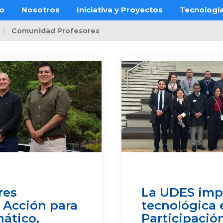
o
Nosotros
Iniciativa y Proyectos
Tecnología
Comunidad Profesores
res
La UDES impu
n Acción para
tecnológica 
ático,
Participació