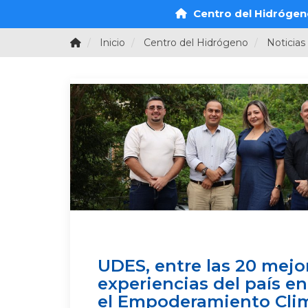
Centro del Hidrógen
Inicio
Centro del Hidrógeno
Noticias
UDES, entre las 20 mejo
experiencias del país e
el Empoderamiento Clim