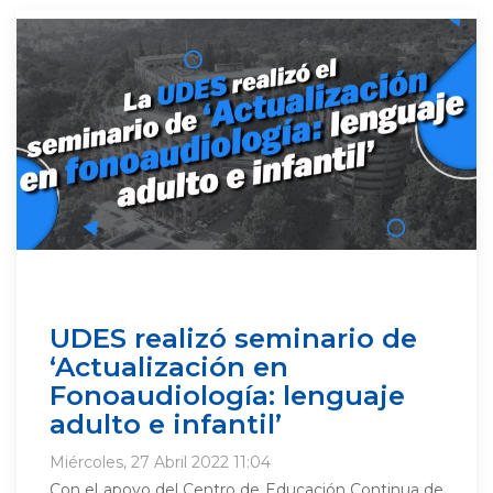
UDES realizó seminario de
‘Actualización en
Fonoaudiología: lenguaje
adulto e infantil’
Miércoles, 27 Abril 2022 11:04
Con el apoyo del Centro de Educación Continua de