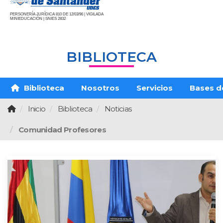
PERSONERÍA JURÍDICA 810 DE 12/03/96 | VIGILADA
MINIEDUCACIÓN | SNIES 2832
BIBLIOTECA
Biblioteca
Nosotros
Servicios
Bases d
Inicio
Biblioteca
Noticias
Comunidad Profesores