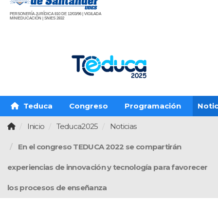
PERSONERÍA JURÍDICA 810 DE 12/03/96 | VIGILADA
MINIEDUCACIÓN | SNIES 2832
Teduca
Congreso
Programación
Notic
Inicio
Teduca2025
Noticias
En el congreso TEDUCA 2022 se compartirán
experiencias de innovación y tecnología para favorecer
los procesos de enseñanza