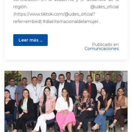
región. @udes_oficial
(https://www.tiktok.com/@udes_oficial?
refer=embed) #díainternacionaldelamujer...
Leer más ...
Publicado en
Comunicaciones