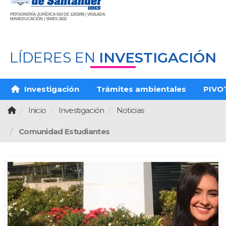
PERSONERÍA JURÍDICA 810 DE 12/03/96 | VIGILADA
MINIEDUCACIÓN | SNIES 2832
LÍDERES EN
INVESTIGACIÓN
Investigación
Trámites ambientales
PIVO
Inicio
Investigación
Noticias
Comunidad Estudiantes