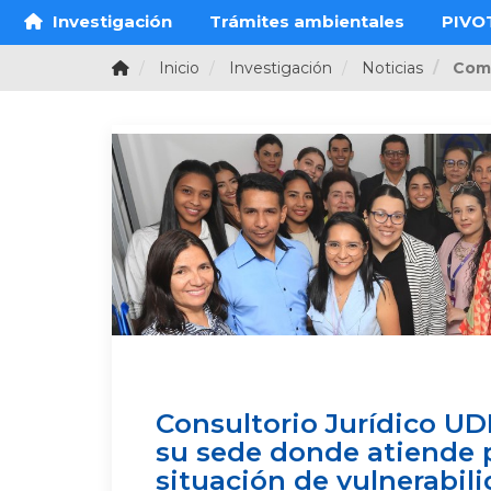
Investigación
Trámites ambientales
PIVO
Inicio
Investigación
Noticias
Com
Consultorio Jurídico U
su sede donde atiende 
situación de vulnerabil