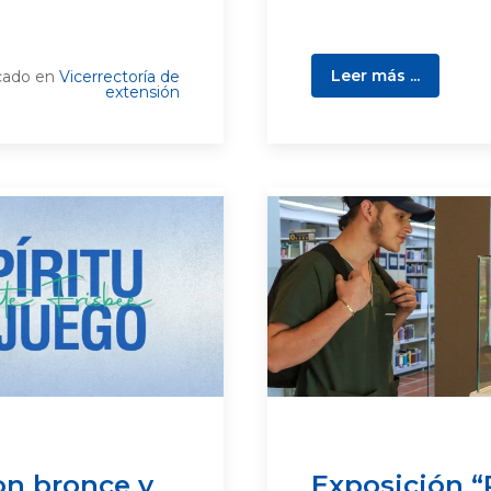
Leer más ...
cado en
Vicerrectoría de
extensión
n bronce y
Exposición 