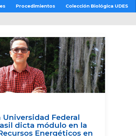
res
Procedimientos
Colección Biológica UDES
a Universidad Federal
asil dicta módulo en la
Recursos Energéticos en