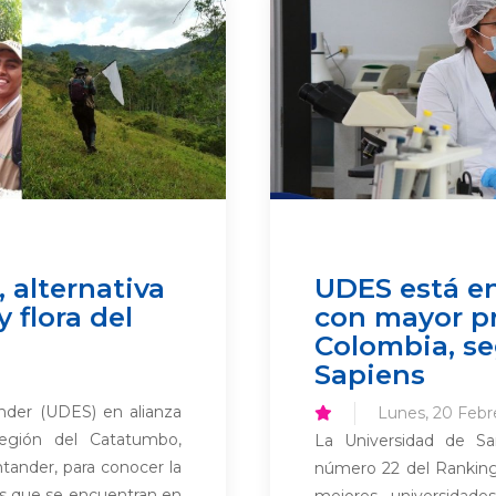
 alternativa
UDES está en
 flora del
con mayor pr
Colombia, s
Sapiens
nder (UDES) en alianza
Lunes, 20 Febr
egión del Catatumbo,
La Universidad de Sa
ander, para conocer la
número 22 del Ranking 
mas que se encuentran en
mejores universidad