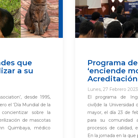
ades que
Programa de 
izar a su
‘enciende mo
Acreditación
Lunes, 27 Febrero 2023
ociation’, desde 1995,
El programa de Ingeni
ro el ‘Día Mundial de la
civil)de la Universidad
 concientizar sobre la
mayor, el día 23 de fe
erilización de mascotas
para su comunidad a
ohn Quimbaya, médico
procesos de calidad, 
En la jornada en la que 