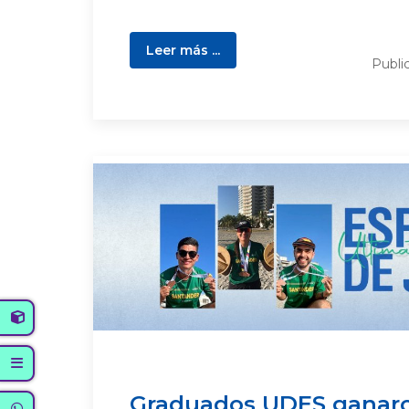
Leer más ...
Publi
Graduados UDES ganaro