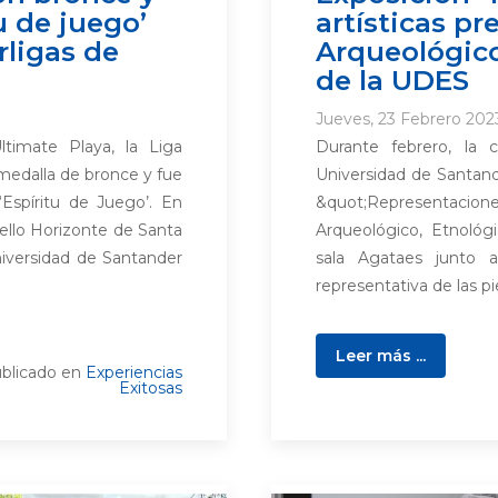
u de juego’
artísticas p
rligas de
Arqueológico
de la UDES
Jueves, 23 Febrero 2023
ltimate Playa, la Liga
Durante febrero, la 
medalla de bronce y fue
Universidad de Santand
spíritu de Juego’. En
&quot;Representacion
Bello Horizonte de Santa
Arqueológico, Etnológ
niversidad de Santander
sala Agataes junto 
representativa de las p
Leer más ...
blicado en
Experiencias
Exitosas