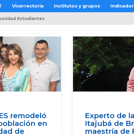
T
Vicerrectoría
Institutos y grupos
Indicado
unidad Estudiantes
DES remodeló
Experto de l
población en
Itajubá de Br
idad de
maestría de 