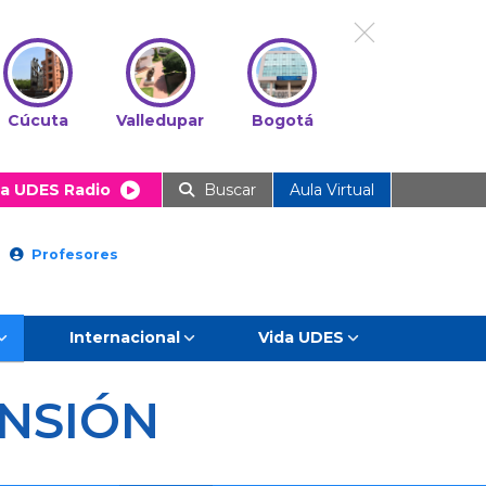
Cúcuta
Valledupar
Bogotá
a UDES Radio
Buscar
Aula Virtual
Profesores
Internacional
Vida UDES
NSIÓN