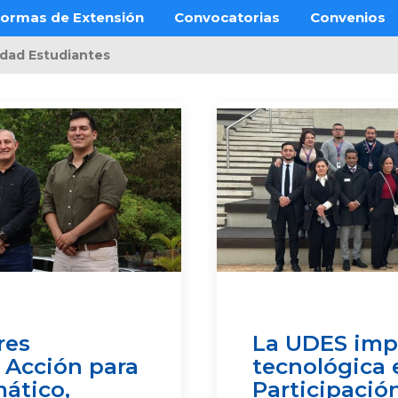
ormas de Extensión
Convocatorias
Convenios
dad Estudiantes
res
La UDES impu
n Acción para
tecnológica 
ático,
Participació