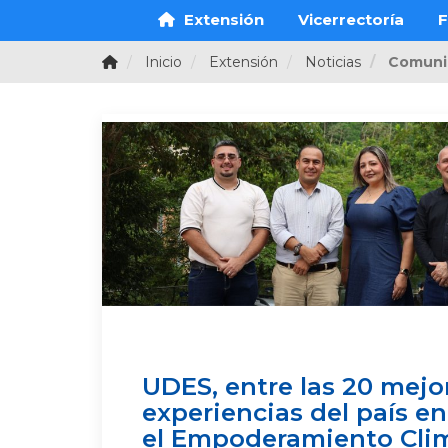
Extensión
Vicerrectoría
F
Inicio
Extensión
Noticias
Comuni
UDES, entre las 20 mejo
experiencias del país e
el Empoderamiento Clim