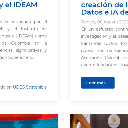
y el IDEAM
creación de 
Datos e IA d
e seleccionada por el
Jueves, 06 Agosto 2026
N) y el Instituto de
En un esfuerzo continu
ientales (IDEAM) como
investigación y el desar
s de Colombia en la
Santander (UDES) form
ncias significativas y
nueva Red de Ciencia 
ón Superior en...
Asociación Colombiana
evento fundacional tuvo 
Leer más ...
ado en
UDES Sostenible