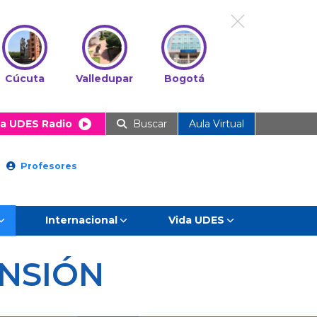
Cúcuta
Valledupar
Bogotá
a UDES Radio
Buscar
Aula Virtual
Profesores
Internacional
Vida UDES
NSIÓN