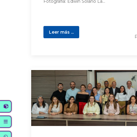
Fotografía: Edwin Solano La...
Leer más ...
P