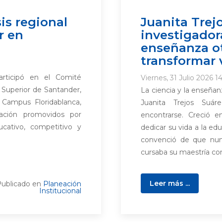
is regional
Juanita Trejo
r en
investigador
enseñanza o
transformar 
rticipó en el Comité
Viernes, 31 Julio 2026 14
 Superior de Santander,
La ciencia y la enseñan
 Campus Floridablanca,
Juanita Trejos Suár
ación promovidos por
encontrarse. Creció e
ucativo, competitivo y
dedicar su vida a la ed
convenció de que nunc
cursaba su maestría co
Leer más ...
ublicado en
Planeación
Institucional