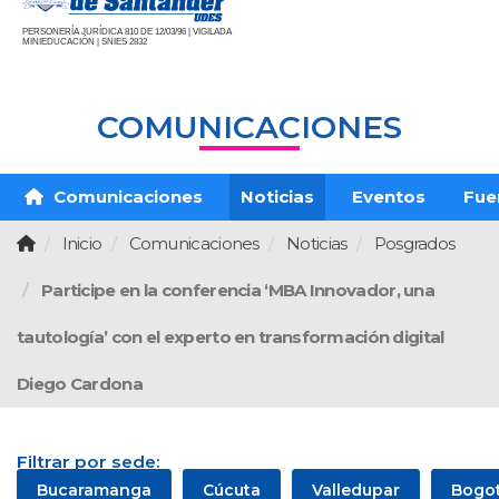
PERSONERÍA JURÍDICA 810 DE 12/03/96 | VIGILADA
MINIEDUCACIÓN | SNIES 2832
COMUNICACIONES
Comunicaciones
Noticias
Eventos
Fue
Inicio
Comunicaciones
Noticias
Posgrados
Participe en la conferencia ‘MBA Innovador, una
tautología’ con el experto en transformación digital
Diego Cardona
Filtrar por sede:
Bucaramanga
Cúcuta
Valledupar
Bogo