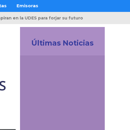
tas
Emisoras
piran en la UDES para forjar su futuro
Últimas Noticias
Investigación
Juanita Trejos Suárez,
la investigadora que
encontró en la
S
enseñanza otra forma
de transformar vidas
Comunicaciones
El 'enemigo invisible'
que deja la minería
ilegal en el páramo de