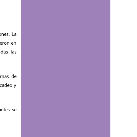
décimo semestre
Comunicaciones
UDESTEC alcanzó cifra
ones. La
récord de estudiantes
ieron en
en su nueva cohorte de
das las
técnicos laborales
Educación continua
Lo que aprendas en la
ramas de
UDES ahora podrá
rcadeo y
certificarse con
insignias digitales:
conoce el proceso
antes se