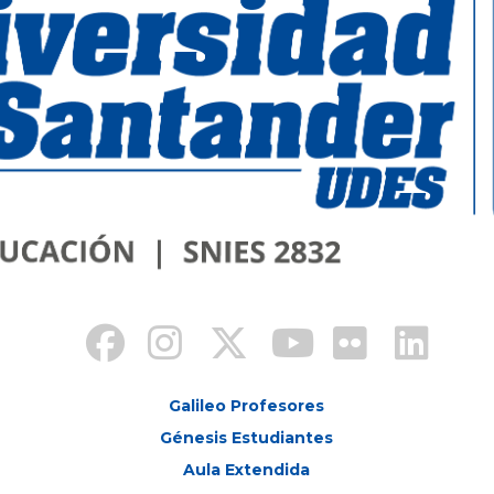
Galileo Profesores
Génesis Estudiantes
Aula Extendida