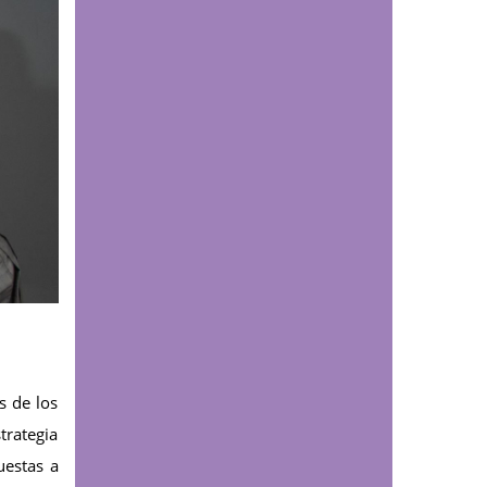
Santurbán: esta es la
reacción química que
contaminaría el agua
durante siglos
Comunicaciones
¿Cómo podría afectar
el fenómeno de El Niño
a Santander? Experto
UDES explica los
posibles impactos
sobre el agua y la
energía
s de los
Comunicaciones
Programa de
trategia
Fisioterapia impuso
uestas a
placas a estudiantes de