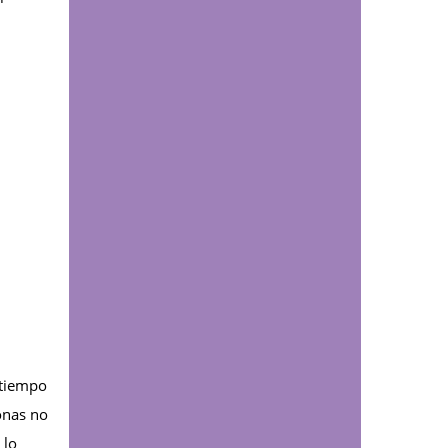
Comunicaciones
Programa de
Fisioterapia impuso
placas a estudiantes de
décimo semestre
Comunicaciones
UDESTEC alcanzó cifra
récord de estudiantes
en su nueva cohorte de
técnicos laborales
Educación continua
Lo que aprendas en la
UDES ahora podrá
 tiempo
certificarse con
onas no
insignias digitales:
conoce el proceso
 lo