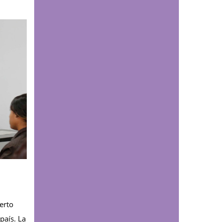
Comunicaciones
El 'enemigo invisible'
que deja la minería
ilegal en el páramo de
Santurbán: esta es la
reacción química que
contaminaría el agua
durante siglos
Comunicaciones
¿Cómo podría afectar
el fenómeno de El Niño
a Santander? Experto
UDES explica los
posibles impactos
sobre el agua y la
perto
energía
país. La