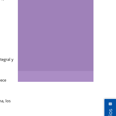
tegral y
Así vamos
rece
ma, los