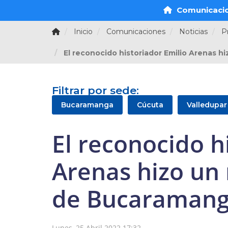
Comunicaci
Inicio
Comunicaciones
Noticias
P
El reconocido historiador Emilio Arenas h
Filtrar por sede:
Bucaramanga
Cúcuta
Valledupar
El reconocido h
Arenas hizo un 
de Bucaramang
Lunes, 25 Abril 2022 17:32