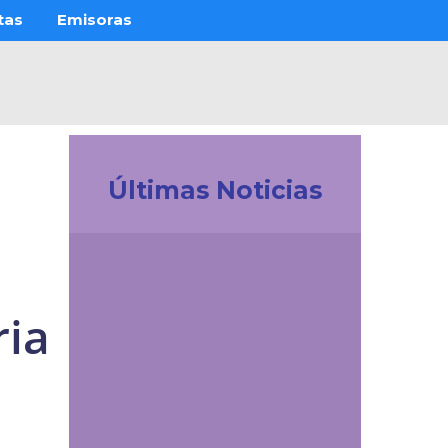
tas
Emisoras
Últimas Noticias
Investigación
La UDES impulsa la
innovación tecnológica
en Colombia.
ria
Participación
destacada en la
creación de la Red de
Ciencia de Datos e IA
de ACOFI