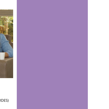
Comunicaciones
El 'enemigo invisible'
que deja la minería
ilegal en el páramo de
Santurbán: esta es la
reacción química que
contaminaría el agua
durante siglos
Comunicaciones
¿Cómo podría afectar
el fenómeno de El Niño
a Santander? Experto
UDES explica los
posibles impactos
sobre el agua y la
UDES)
energía