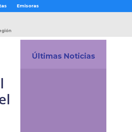
tas
Emisoras
egión
Últimas Noticias
Investigación
l
La UDES impulsa la
innovación tecnológica
en Colombia.
el
Participación
destacada en la
creación de la Red de
Ciencia de Datos e IA
de ACOFI