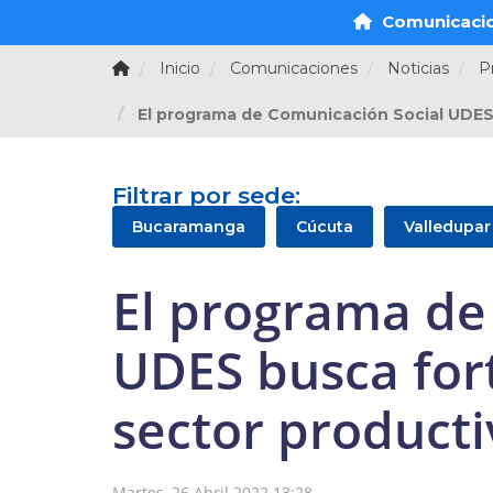
Comunicaci
Inicio
Comunicaciones
Noticias
P
El programa de Comunicación Social UDES b
Filtrar por sede:
Bucaramanga
Cúcuta
Valledupar
El programa de
UDES busca fort
sector producti
Martes, 26 Abril 2022 13:28