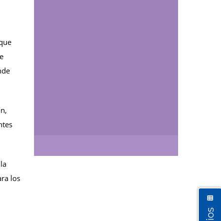
 que
de
nde
n,
Así vamos
ntes
la
ra los