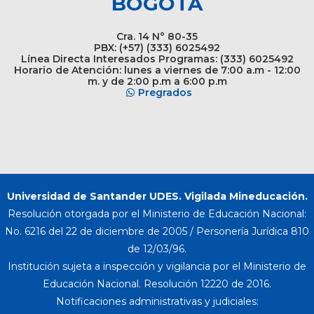
BOGOTÁ
Cra. 14 N° 80-35
PBX: (+57) (333) 6025492
Línea Directa Interesados Programas: (333) 6025492
Horario de Atención: lunes a viernes de 7:00 a.m - 12:00
m. y de 2:00 p.m a 6:00 p.m
Pregrados
Universidad de Santander UDES. Vigilada Mineducación.
Resolución otorgada por el Ministerio de Educación Nacional:
No. 6216 del 22 de diciembre de 2005 / Personería Jurídica 810
de 12/03/96.
Institución sujeta a inspección y vigilancia por el Ministerio de
Educación Nacional. Resolución 12220 de 2016.
Notificaciones administrativas y judiciales: