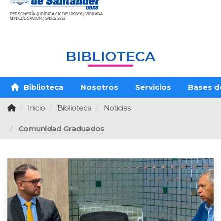
PERSONERÍA JURÍDICA 810 DE 12/03/96 | VIGILADA
MINIEDUCACIÓN | SNIES 2832
BIBLIOTECA
Biblioteca
Nosotros
Servicios
Bases d
Inicio
Biblioteca
Noticias
Comunidad Graduados