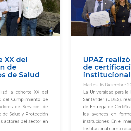
e XX del
UPAZ realizó
n de
de certifica
os de Salud
institucional
Martes, 16 Diciembre 2
lizó la cohorte XX del
La Universidad para la
s del Cumplimiento de
Santander (UDES), real
adores de Servicios de
de Entrega de Certifi
io de Salud y Protección
los avances en forma
os actores del sector en
instituciones. En el m
Institucional como reco