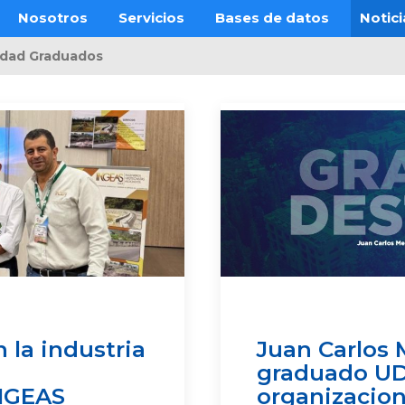
Nosotros
Servicios
Bases de datos
Notici
dad Graduados
 la industria
Juan Carlos 
graduado UD
INGEAS
organizacion