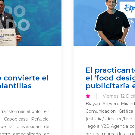
El practican
 convierte el
el ‘food des
lantillas
publicitari
Viernes, 12 Dic
Brayan Steven Mirand
Comunicación Gráfica
 transformar el dolor en
(estudia/udes-tec/tecn
 Capodicasa Peñuela,
llegó a Y2D Agencia con
 de la Universidad de
de una marca de alime
entro especializado en