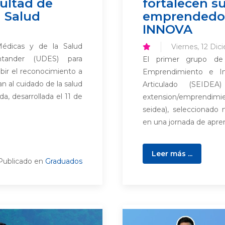
ultad de
fortalecen s
a Salud
emprendedor
INNOVA
Médicas y de la Salud
Viernes, 12 Dic
ntander (UDES) para
El primer grupo de 
ibir el reconocimiento a
Emprendimiento e Inn
an al cuidado de la salud
Articulado (SEIDEA) (
a, desarrollada el 11 de
extension/emprendimien
seidea), seleccionado 
en una jornada de aprend
Leer más ...
Publicado en
Graduados