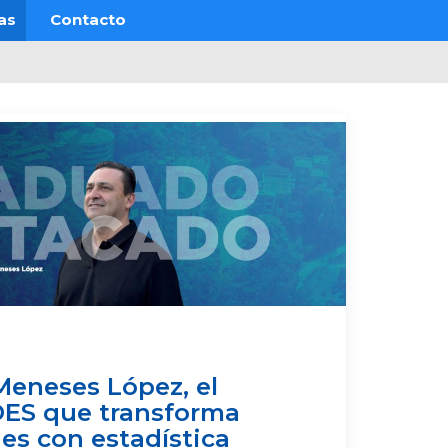
as
Contacto
Meneses López, el
ES que transforma
es con estadística