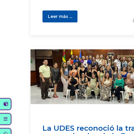
Leer más ...
La UDES reconoció la tr