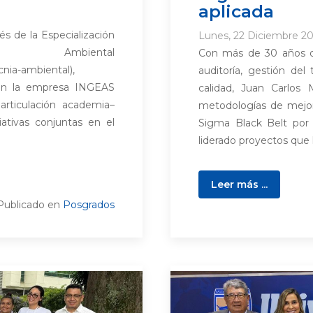
aplicada
és de la Especialización
Lunes, 22 Diciembre 2
mbiental
Con más de 30 años de
cnia-ambiental),
auditoría, gestión de
 con la empresa INGEAS
calidad, Juan Carlo
 articulación academia–
metodologías de mejor
iativas conjuntas en el
Sigma Black Belt por 
liderado proyectos que 
Leer más ...
Publicado en
Posgrados