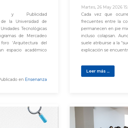
Martes, 26 May 2026 15
 y Publicidad
Cada vez que ocurr
) de la Universidad de
frecuentes entre la c
 Unidades Tecnológicas
permanecen en pie mie
rogramas de Mercadeo
incluso colapsan. A
oro ‘Arquitectura del
suele atribuirse a la “s
un espacio académico
explicación se encuentra
Leer más ...
ublicado en
Ensenanza