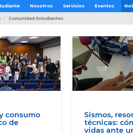
tudiante
Nosotros
Servicios
Eventos
Not
s
Comunidad Estudiantes
 y consumo
Sismos, reso
co de
técnicas: có
vidas ante u