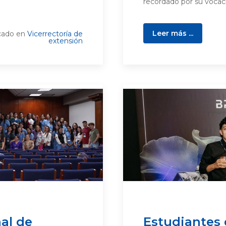
recordado por su vocaci
Leer más ...
cado en
Vicerrectoría de
extensión
nal de
Estudiantes