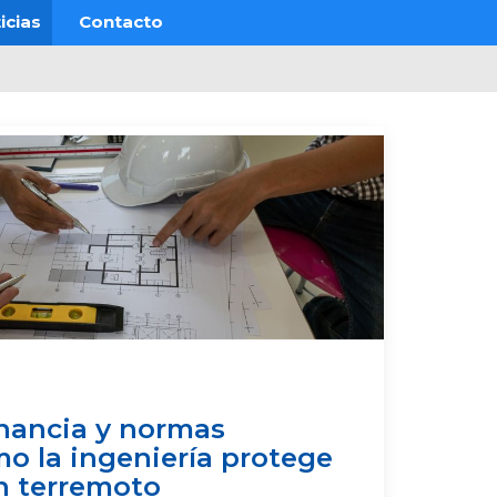
icias
Contacto
nancia y normas
mo la ingeniería protege
n terremoto