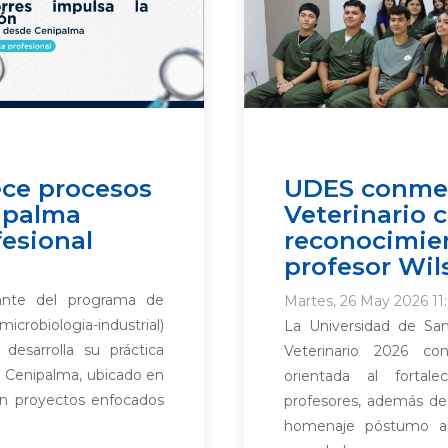
ece procesos
UDES conmem
ipalma
Veterinario 
fesional
reconocimie
profesor Wil
cante del programa de
Martes, 26 May 2026 11
microbiologia-industrial)
La Universidad de Sa
desarrolla su práctica
Veterinario 2026 c
de Cenipalma, ubicado en
orientada al fortal
en proyectos enfocados
profesores, además d
homenaje póstumo al 