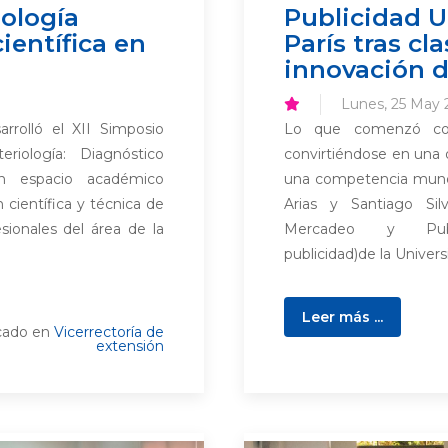
iología
Publicidad 
ientífica en
París tras cl
innovación d
Lunes, 25 May 
rrolló el XII Simposio
Lo que comenzó com
riología: Diagnóstico
convirtiéndose en una 
un espacio académico
una competencia mundi
 científica y técnica de
Arias y Santiago Si
sionales del área de la
Mercadeo y Publici
publicidad)de la Univers
Leer más ...
cado en
Vicerrectoría de
extensión