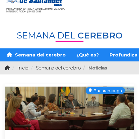
PERSONERÍA JURÍDICA 810 DE 12/03/96 | VIGILADA
MINIEDUCACIÓN | SNIES 2832
SEMANA DEL
CEREBRO
Semana del cerebro
¿Qué es?
Profundiza
Inicio
Semana del cerebro
Noticias
Bucaramanga