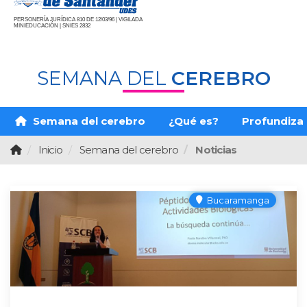
PERSONERÍA JURÍDICA 810 DE 12/03/96 | VIGILADA
MINIEDUCACIÓN | SNIES 2832
SEMANA DEL
CEREBRO
Semana del cerebro
¿Qué es?
Profundiza
Inicio
Semana del cerebro
Noticias
Bucaramanga