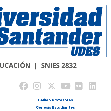
Galileo Profesores
Génesis Estudiantes