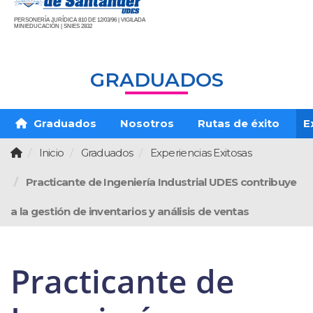
PERSONERÍA JURÍDICA 810 DE 12/03/96 | VIGILADA
MINIEDUCACIÓN | SNIES 2832
GRADUADOS
Graduados
Nosotros
Rutas de éxito
E
Inicio
Graduados
Experiencias Exitosas
Practicante de Ingeniería Industrial UDES contribuye
a la gestión de inventarios y análisis de ventas
Practicante de