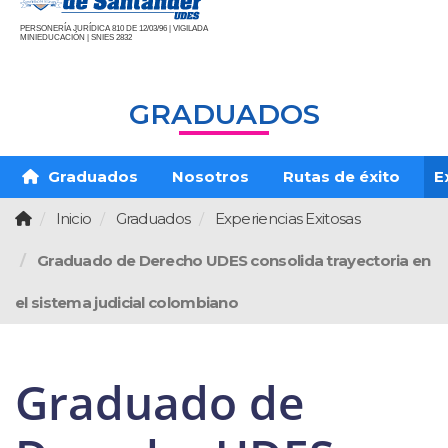
PERSONERÍA JURÍDICA 810 DE 12/03/96 | VIGILADA
MINIEDUCACIÓN | SNIES 2832
GRADUADOS
Graduados
Nosotros
Rutas de éxito
E
Inicio
Graduados
Experiencias Exitosas
Graduado de Derecho UDES consolida trayectoria en
el sistema judicial colombiano
Graduado de