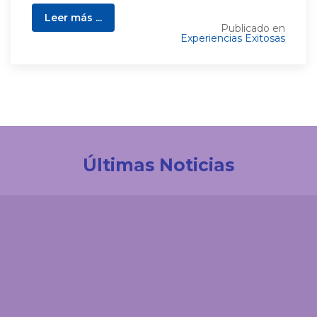
Leer más ...
Publicado en
Experiencias Exitosas
Últimas Noticias
Investigación
Juanita Trejos Suárez, la investigadora que
encontró en la enseñanza otra forma de
transformar vidas
Comunicaciones
El 'enemigo invisible' que deja la minería ilegal en el
páramo de Santurbán: esta es la reacción química