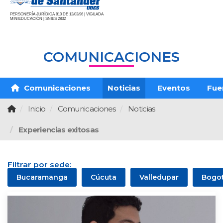
PERSONERÍA JURÍDICA 810 DE 12/03/96 | VIGILADA
MINIEDUCACIÓN | SNIES 2832
COMUNICACIONES
Comunicaciones
Noticias
Eventos
Fue
Inicio
Comunicaciones
Noticias
Experiencias exitosas
Filtrar por sede:
Bucaramanga
Cúcuta
Valledupar
Bogo