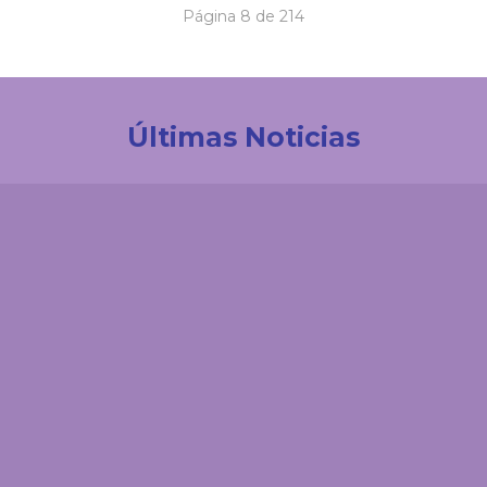
Página 8 de 214
Últimas Noticias
Investigación
La UDES impulsa la innovación tecnológica en
Colombia. Participación destacada en la creación
de la Red de Ciencia de Datos e IA de ACOFI
Comunicaciones
El 'enemigo invisible' que deja la minería ilegal en el
páramo de Santurbán: esta es la reacción química
que contaminaría el agua durante siglos
Comunicaciones
¿Cómo podría afectar el fenómeno de El Niño a
Santander? Experto UDES explica los posibles