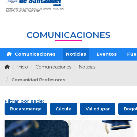
PERSONERÍA JURÍDICA 810 DE 12/03/96 | VIGILADA
MINIEDUCACIÓN | SNIES 2832
COMUNICACIONES
Comunicaciones
Noticias
Eventos
Fue
Inicio
Comunicaciones
Noticias
Comunidad Profesores
Filtrar por sede:
Bucaramanga
Cúcuta
Valledupar
Bogo