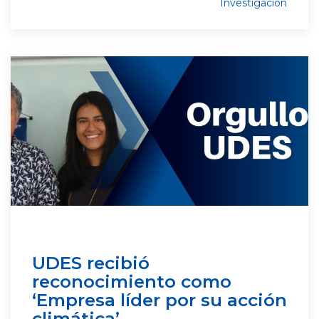
Investigación
UDES recibió
reconocimiento como
‘Empresa líder por su acción
climática’