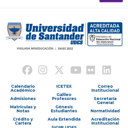
Calendario
ICETEX
Correo
Académico
Institucional
Galileo
Admisiones
Profesores
Secretaría
General
Matrículas y
Génesis
Notas
Estudiantes
Normatividad
Crédito y
Aula Extendida
Acreditación
Cartera
Institucional
SIGIIP UDES