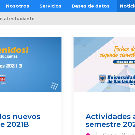
Nosotros
Servicios
Bases de datos
Notici
n al estudiante
 los nuevos
Actividades 
re 2021B
semestre 20
Viernes, 23 Jul