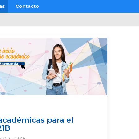
as
Contacto
académicas para el
21B
io 2021 09:46