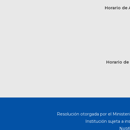
Horario de A
Horario de 
Resolución otorgada por el Ministeri
Institución sujeta a i
Notif