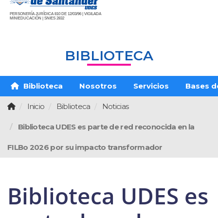
PERSONERÍA JURÍDICA 810 DE 12/03/96 | VIGILADA
MINIEDUCACIÓN | SNIES 2832
BIBLIOTECA
Biblioteca
Nosotros
Servicios
Bases d
Inicio
Biblioteca
Noticias
Biblioteca UDES es parte de red reconocida en la
FILBo 2026 por su impacto transformador
Biblioteca UDES es